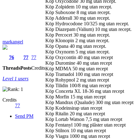
Köp Oxycodone 30 mg utan recept.
Köp Zolpidem 10 mg utan recept.
Köp Suboxone 8 mg utan recept.
Köp Adderall 30 mg utan recept.
Köp Hydrocodone 10/325 mg utan recept.
Köp Diazepam (Valium) 10 mg utan recept.
Köp Percocet 30 mg utan recept.
Köp Klonopin 2 mg utan recept.
markangel
Köp Opana 40 mg utan recept.
Köp Oxynorm 5 mg utan recept.
76
77
77
Köp Oxycontin 40 mg utan recept
Köp Duromine 40 mg utan recept
Threads
Posts
Credits
Köp MDMA 50 mg utan recept
Köp Tramadol 100 mg utan recept
Level 1 users
Köp Rohypnol 2 mg utan recept
Köp Tilidin 100/8 mg utan recept
Köp Concerta XL 18-36 mg utan recept
Köp Morfin 15 mg utan recept
Credits
Köp Mandrax (Qualude) 300 mg utan recept
77
Köp Kodeinsirap utan recept
Köp Ritalin 20 mg utan recept
Send PM
Köp Lortab Watson 7,5 mg utan recept
Köp Fentanyl 100 mg plåster utan recept
Köp Stilnox 10 mg utan recept
Köp Viagra 1000 mg utan recept