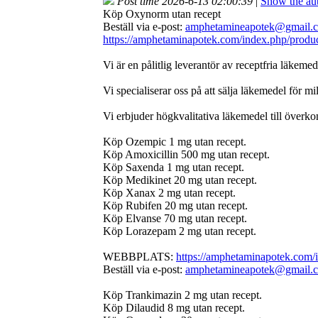
Post time 2026-6-13 02:00:39
|
Show the aut
Köp Oxynorm utan recept
Beställ via e-post:
amphetamineapotek@gmail.
https://amphetaminapotek.com/index.php/produc
Vi är en pålitlig leverantör av receptfria läke
Vi specialiserar oss på att sälja läkemedel för m
Vi erbjuder högkvalitativa läkemedel till överk
Köp Ozempic 1 mg utan recept.
Köp Amoxicillin 500 mg utan recept.
Köp Saxenda 1 mg utan recept.
Köp Medikinet 20 mg utan recept.
Köp Xanax 2 mg utan recept.
Köp Rubifen 20 mg utan recept.
Köp Elvanse 70 mg utan recept.
Köp Lorazepam 2 mg utan recept.
WEBBPLATS:
https://amphetaminapotek.com/i
Beställ via e-post:
amphetamineapotek@gmail.
Köp Trankimazin 2 mg utan recept.
Köp Dilaudid 8 mg utan recept.