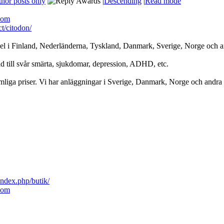
hor posts only
|
Descending
|
Read mode
com
t/citodon/
medel i Finland, Nederländerna, Tyskland, Danmark, Sverige, Norge och a
ild till svår smärta, sjukdomar, depression, ADHD, etc.
omliga priser. Vi har anläggningar i Sverige, Danmark, Norge och andra 
ndex.php/butik/
com