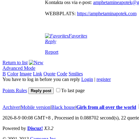
Kontakta oss via e-post:
amphetamineapotek@g
WEBBPLATS:
https://amphetaminapotek.com
Favorites
Reply
Report
Return to list
Advanced Mode
B
Color
Image
Link
Quote
Code
Smilies
You have to log in before you can reply
Login
|
register
Points Rules
To last page
Reply post
Archiver
|
Mobile version
|
Black house
|
Girls from all over the world
2026-8-9 00:08 GMT+8
, Processed in 0.088702 second(s), 22 querie
Powered by
Discuz!
X3.2
© 2001-2013
Comsenz Inc.