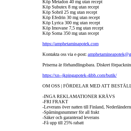
Köp Metadon 40 mg utan recept
Köp Subutex 8 mg utan recept
Köp Sobril 25 mg utan recept
Köp Efedrin 30 mg utan recept
Köp Lyrica 300 mg utan recept
Köp Imovane 7,5 mg utan recept
Köp Soma 350 mg utan recept
https://amphetaminapotek.com
Kontakta oss via e-post:
amphetamineapotek@g
Priserna är förhandlingsbara. Diskret förpackning
https://xn--jkpingapotek-4ibb.com/butik/
OM OSS | FÖRDELAR MED ATT BESTÄ
-INGA REKLAMATIONER KRÄVS
-FRI FRAKT
-Leverans över natten till Finland, Nederländer
-Spårningsnummer för all frakt
-Säker och garanterad leverans
-Få upp till 25% rabatt