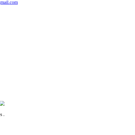
mail.com
s .