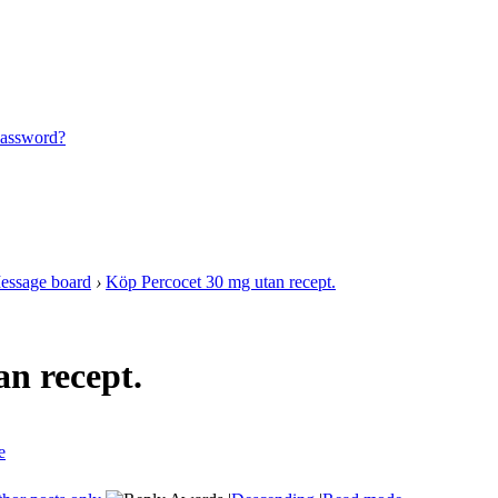
password?
essage board
›
Köp Percocet 30 mg utan recept.
n recept.