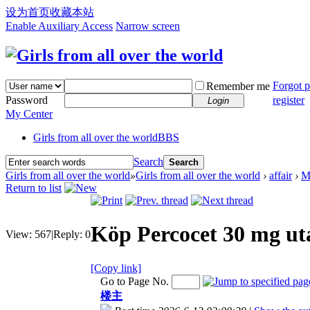
设为首页
收藏本站
Enable Auxiliary Access
Narrow screen
Forgot 
Remember me
Password
register
Login
My Center
Girls from all over the world
BBS
Search
Search
Girls from all over the world
»
Girls from all over the world
›
affair
›
M
Return to list
Köp Percocet 30 mg uta
View:
567
|
Reply:
0
[Copy link]
Go to Page No.
楼主